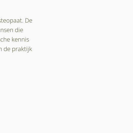
steopaat. De
ensen die
sche kennis
 de praktijk