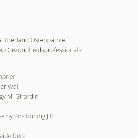
Sutherland Osteopathie
ap Gezondheidsprofessionals
oppner
der Wal
gy M. Girardin
 by Positioning J.P.
eidelberg