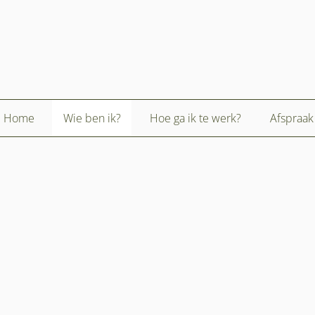
Home
Wie ben ik?
Hoe ga ik te werk?
Afspraa